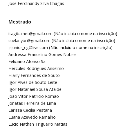
José Ferdinandy Silva Chagas
Mestrado
itagiba.net@gmail.com (
Não incluiu o nome na inscrição)
suelanybr@gmail.com (
Não incluiu o nome na inscrição)
jrjunior_cg@live.com (
Não incluiu o nome na inscrição)
Andressa Francelino Gomes Nobre
Feliciano Afonso Sa
H
ercules
Rodrigues
Anselmo
Hiarly Fernandes de Souto
Igor Alves de Souto Leite
I
gor
Natanael
Sousa
Ataide
João Vitor Patricio Romão
Jonatas Ferreira de Lima
Larissa Cecilia Pestana
Luana Azevedo Ramalho
Lucio Nathan Trigueiro Matias