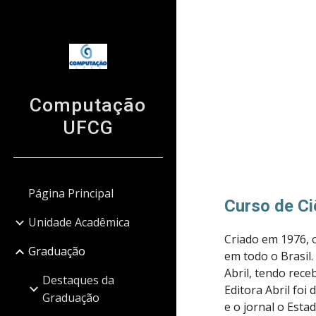
Sk
Computação
UFCG
Página Principal
Curso de C
Unidade Acadêmica
Criado em 1976, 
Graduação
em todo o Brasil.
Abril, tendo rece
Destaques da
Editora Abril fo
Graduação
e o jornal o Esta