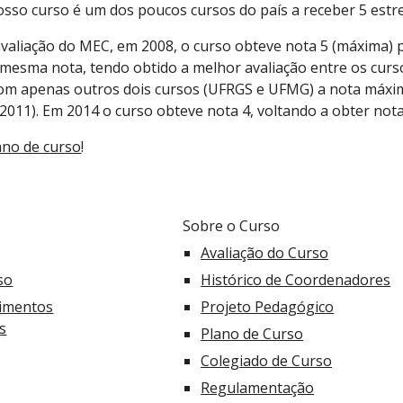
osso curso é um dos poucos cursos do país a receber 5 estre
valiação do MEC, e
m 20
08
, o curso obteve nota 5 (máxima
mesma nota, tendo obtido a melhor avaliação entre os curs
om apenas outros dois cursos (UFRGS e UFMG) a nota máxi
2011).
Em 2014 o curso obteve nota 4, voltando a obter
nota
ano de curso
!
Sobre o Curso
Avaliação do Curso
so
Histórico de Coordenadores
dimentos
Projeto Pedagógico
s
Plano de Curso
Colegiado de Curso
Regulamentação