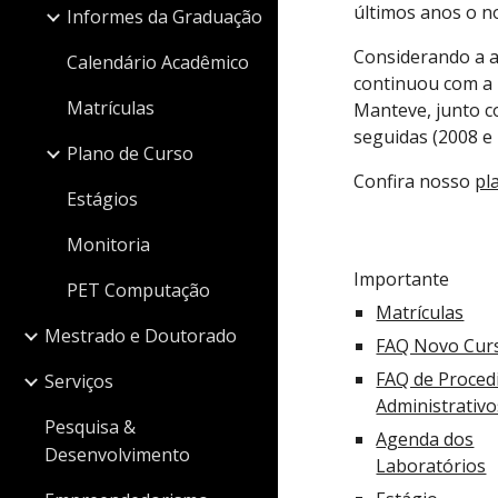
últimos anos o n
Informes da Graduação
Considerando a a
Calendário Acadêmico
continuou com a 
Matrículas
Manteve, junto c
seguidas (2008 e 
Plano de Curso
Confira nosso
pl
Estágios
Monitoria
Importante
PET Computação
Matrículas
Mestrado e Doutorado
FAQ Novo Cur
FAQ de Proce
Serviços
Administrativo
Pesquisa &
Agenda dos
Desenvolvimento
Laboratórios