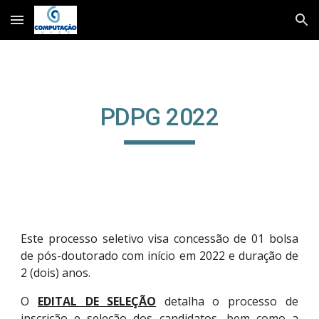
Skip to main content
Skip to navigation
P
DPG 2022
Este processo seletivo visa concessão de 01 bolsa
de pós-doutorado
com início em 2022 e
duração de
2
(
dois) anos.
O
EDITAL DE SELEÇÃO
detalha o processo de
inscrição e seleção dos candidatos, bem como a