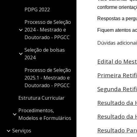
conforme orientaç
PDPG 2022
Respostas a perg
Processo de Seleção
2024 - Mestrado e
Fiquem atentos a
Doutorado - PPGCC
Dúvidas adiciona
Seleção de bolsas
2024
Edital do Mes
Processo de Seleção
Primeira Reti
2025.1 - Mestrado e
Doutorado - PPGCC
Segunda Retif
Estrutura Curricular
Resultado da 
Procedimentos,
Resultado da 
Modelos e Formulários
Resultado Par
Serviços