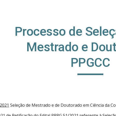
ip to main content
Skip to navigat
Processo de Seleç
Mestrado e Dout
PPGCC
/2021
Seleção de Mestrado e de Doutorado em Ciência da C
02
1
de Retificação do Edital PRPG
51
/202
1
referente à Seleçã