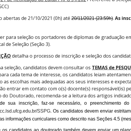
GCC)
ão abertas de 21/10/202
1
(0h) até
.
As ins
20/11/2021 (23:59h)
er para seleção os portadores de diplomas de graduação em
al de Seleção (Seção 3).
LEÇÃO
detalha o processo de inscrição e seleção dos candida
na seleção, candidatos devem consultar os
TEMAS de PESQU
para cada tema de interesse, os candidatos leiam atentamen
o as escolhas mais adequadas aos seus interesses e expecta
o entrar em contato com o(s) docente(s) responsável(is) pe
o do Doutorado, recomenda-se a leitura dos artigos indicad
de sua inscrição, faz-se necessário, o preenchimento do f
gcc.lsd.ufcg.edu.br/SSPG
. Os candidatos devem enviar estritam
as informações curriculares como descrito nas Seções 4.5 (mest
ue os candidatos ao doutorado também devem enviar um plano