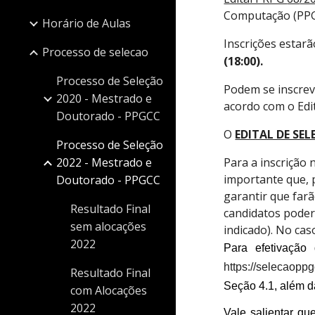
Computação (PP
Horário de Aulas
Inscrições estar
Processo de selecao
(18:00).
Processo de Seleção
Podem se inscrev
2020 - Mestrado e
acordo com o Edit
Doutorado - PPGCC
O
EDITAL DE SE
Processo de Seleção
2022 - Mestrado e
Para a inscrição 
importante que, 
Doutorado - PPGCC
garantir que farã
Resultado Final
candidatos poderã
sem alocações
indicado). No cas
2022
Para efetivação 
https://selecaopp
Resultado Final
Seção 4.1, além d
com Alocações
2022
Vale salientar q