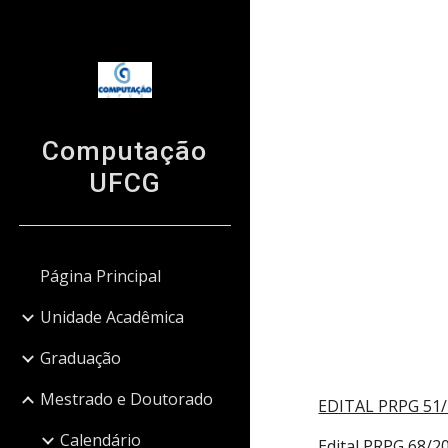
Sk
Computação
UFCG
Página Principal
Unidade Acadêmica
Graduação
Mestrado e Doutorado
EDITAL PRPG 51
Calendário
Edital PRPG
68
/2