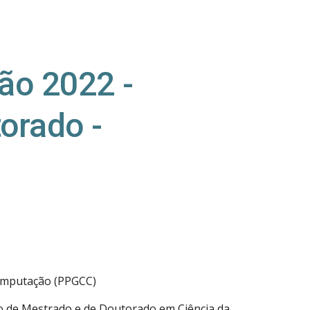
ion
ão 2022 -
orado -
omputação (PPGCC)
o de Mestrado e de Doutorado em Ciência da