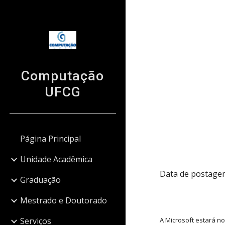
Sk
Computação
UFCG
Página Principal
Unidade Acadêmica
Data de postagem
Graduação
Mestrado e Doutorado
Serviços
A Microsoft estará n