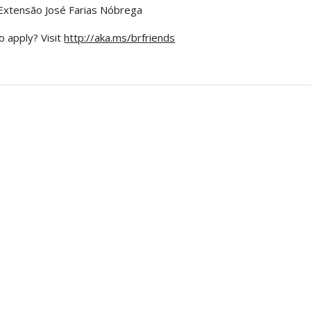
Extensão José Farias Nóbrega
 apply? Visit
http://aka.ms/brfriends