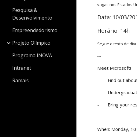
vagas nos Estados U
Pesquisa &
Data: 10/03/20
Desenvolvimento
Empreendedorismo
Horário: 14h
Projeto Olímpico
Segue o texto de div
Programa INOVA
---
Intranet
Meet Microsoft!
Ramais
- Find out about l
- Undergraduate a
- Bring your resu
When: Monday, 1