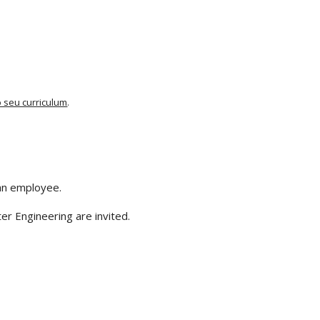
o seu curriculum
.
 an employee.
 Engineering are invited.