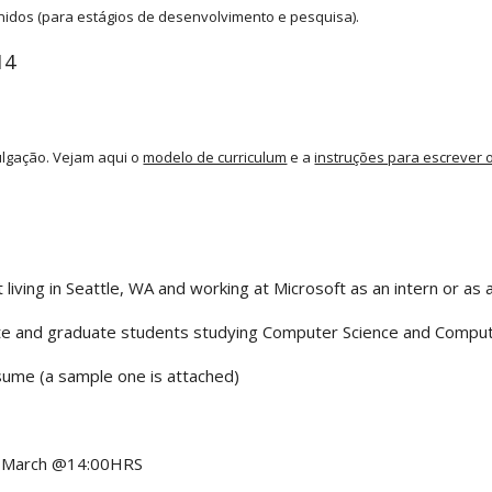
nidos (para estágios de desenvolvimento e pesquisa).
14
ulgação. Vejam aqui o
modelo de curriculum
e a
instruções para escrever 
iving in Seattle, WA and working at Microsoft as an intern or as
nd graduate students studying Computer Science and Computer
me (a sample one is attached)
0 March @14:00HRS