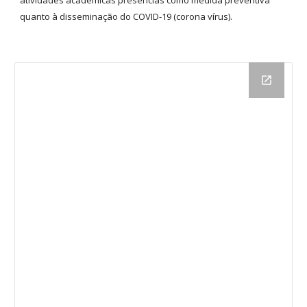
atividades acadêmicas presencias como medida preventiva
quanto à disseminação do COVID-19 (corona vírus).