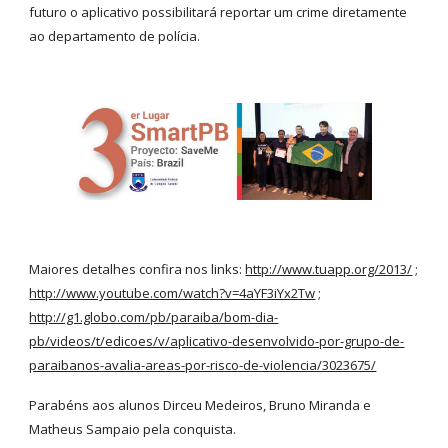
futuro o aplicativo possibilitará reportar um crime diretamente
ao departamento de polícia.
Maiores detalhes confira nos links:
http://www.tuapp.org/2013/
;
http://www.youtube.com/watch?v=4aYF3iYx2Tw
;
http://g1.globo.com/pb/paraiba/bom-dia-
pb/videos/t/edicoes/v/aplicativo-desenvolvido-por-grupo-de-
paraibanos-avalia-areas-por-risco-de-violencia/3023675/
Parabéns aos alunos Dirceu Medeiros, Bruno Miranda e
Matheus Sampaio pela conquista.