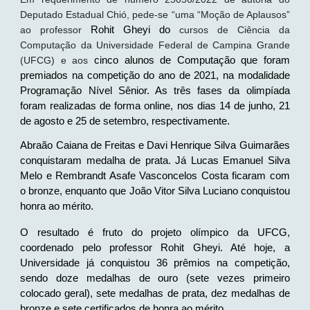
Deputado Estadual Chió, pede-se “uma “Moção de Aplausos”
ao professor
Rohit Gheyi do
cursos de Ciência da
Computação da Universidade Federal de Campina Grande
(UFCG) e aos
cinco alunos de Computação que foram
premiados na competição do ano de 2021, na modalidade
Programação Nível Sênior. As três fases da olimpíada
foram realizadas de forma online, nos dias 14 de junho, 21
de agosto e 25 de setembro, respectivamente.
Abraão Caiana de Freitas e Davi Henrique Silva Guimarães
conquistaram medalha de prata. Já Lucas Emanuel Silva
Melo e Rembrandt Asafe Vasconcelos Costa ficaram com
o bronze, enquanto que João Vitor Silva Luciano conquistou
honra ao mérito.
O resultado é fruto do projeto olímpico da UFCG,
coordenado pelo professor Rohit Gheyi. Até hoje, a
Universidade já conquistou 36 prêmios na competição,
sendo doze medalhas de ouro (sete vezes primeiro
colocado geral), sete medalhas de prata, dez medalhas de
bronze e sete certificados de honra ao mérito.